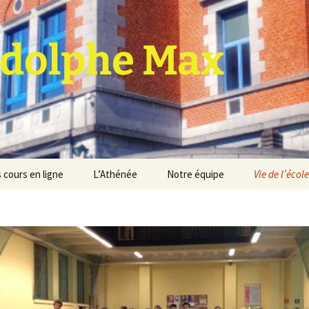
dolphe Max
 cours en ligne
L’Athénée
Notre équipe
Vie de l’école
jet d’établissement
Espace professeurs
Projets éducatif et
pédagogique
Service de médiation
Règlement d’ordre
intérieur
Les Anciens
Règlement général des
Conseil de participation
études