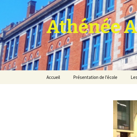
Athénée A
Aller
Accueil
Présentation de l’école
Les
au
contenu
Pro