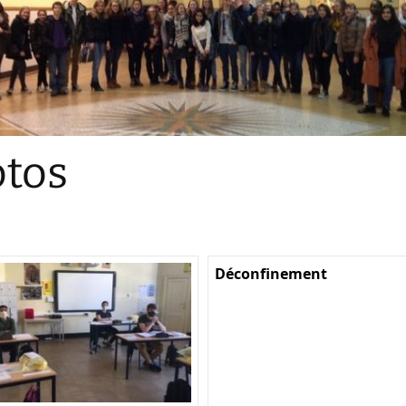
Sections
Initiatives pédagogiques
Stage d’écologie
Examens 3e degr
Les échanges
tos
linguistiques
Méthode de travai
Déconfinement