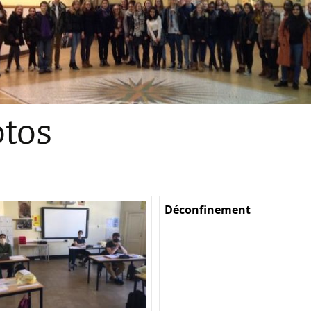
Sections
Initiatives pédagogiques
Stage d’écologie
Examens 3e degr
Les échanges
tos
linguistiques
Méthode de travai
Déconfinement