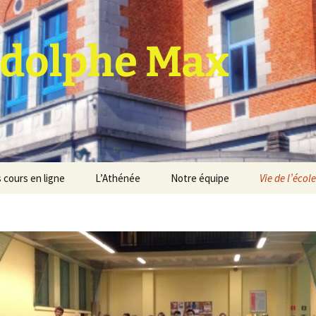
dolphe Max
 cours en ligne
L’Athénée
Notre équipe
Vie de l’école
jet d’établissement
Espace professeurs
Projets éducatif et
pédagogique
Service de médiation
Règlement d’ordre
intérieur
Les Anciens
Règlement général des
Conseil de participation
études