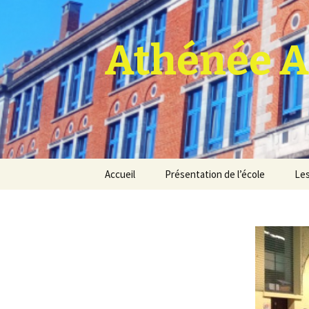
Athénée A
Aller
Accueil
Présentation de l’école
Les
au
contenu
Pro