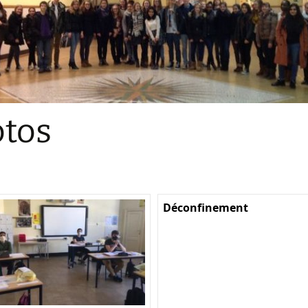
Sections
Initiatives pédagogiques
Stage d’écologie
Examens 3e degr
Les échanges
tos
linguistiques
Méthode de travai
Déconfinement