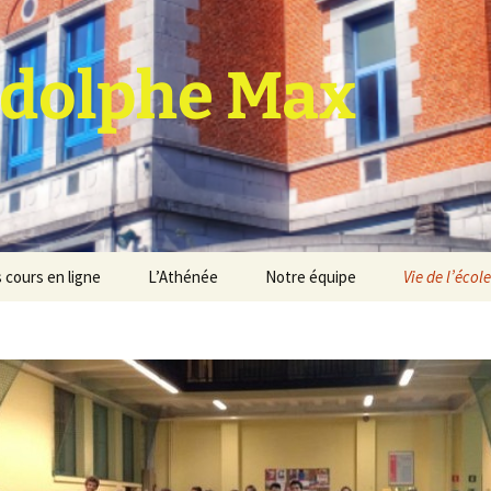
dolphe Max
 cours en ligne
L’Athénée
Notre équipe
Vie de l’école
jet d’établissement
Espace professeurs
Projets éducatif et
pédagogique
Service de médiation
Règlement d’ordre
intérieur
Les Anciens
Règlement général des
Conseil de participation
études