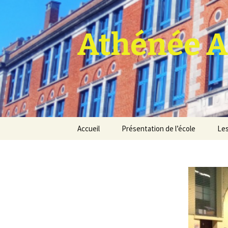
Athénée A
Aller
Accueil
Présentation de l’école
Les
au
contenu
Pro