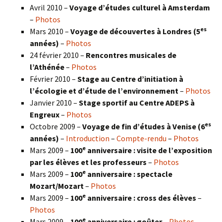
Avril 2010 –
Voyage d’études culturel à Amsterdam
–
Photos
es
Mars 2010 –
Voyage de découvertes à Londres
(5
années)
–
Photos
24 février 2010 –
Rencontres musicales de
l’Athénée
–
Photos
Février 2010 –
Stage au Centre d’initiation à
l’écologie et d’étude de l’environnement
–
Photos
Janvier 2010 –
Stage sportif au Centre ADEPS à
Engreux
–
Photos
es
Octobre 2009 –
Voyage de fin d’études à Venise (6
années)
–
Introduction
–
Compte-rendu
–
Photos
e
Mars 2009 –
100
anniversaire : visite de l’exposition
par les élèves et les professeurs
–
Photos
e
Mars 2009 –
100
anniversaire : spectacle
Mozart/Mozart
–
Photos
e
Mars 2009 –
100
anniversaire : cross des élèves
–
Photos
e
Mars 2009 –
100
anniversaire : goûter
–
Photos