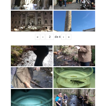
«
‹
de
4
›
»