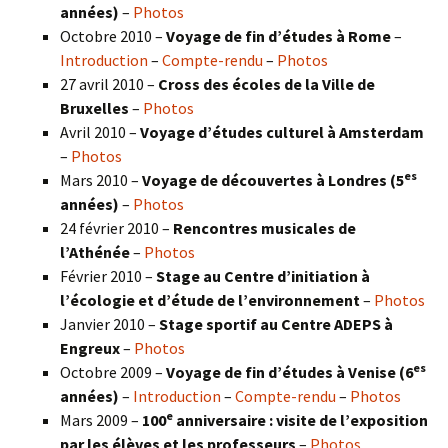
années)
–
Photos
Octobre 2010 –
Voyage de fin d’études à Rome
–
Introduction
–
Compte-rendu
–
Photos
27 avril 2010 –
Cross des écoles de la Ville de
Bruxelles
–
Photos
Avril 2010 –
Voyage d’études culturel à Amsterdam
–
Photos
es
Mars 2010 –
Voyage de découvertes à Londres
(5
années)
–
Photos
24 février 2010 –
Rencontres musicales de
l’Athénée
–
Photos
Février 2010 –
Stage au Centre d’initiation à
l’écologie et d’étude de l’environnement
–
Photos
Janvier 2010 –
Stage sportif au Centre ADEPS à
Engreux
–
Photos
es
Octobre 2009 –
Voyage de fin d’études à Venise (6
années)
–
Introduction
–
Compte-rendu
–
Photos
e
Mars 2009 –
100
anniversaire : visite de l’exposition
par les élèves et les professeurs
–
Photos