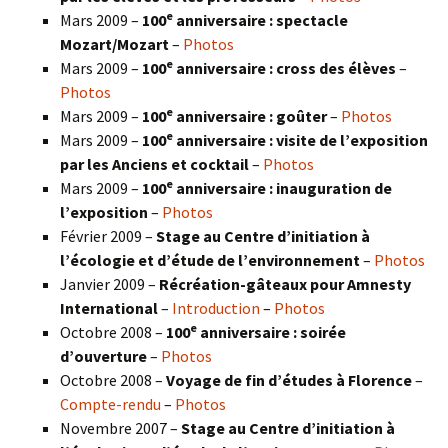
e
Mars 2009 –
100
anniversaire : spectacle
Mozart/Mozart
–
Photos
e
Mars 2009 –
100
anniversaire : cross des élèves
–
Photos
e
Mars 2009 –
100
anniversaire : goûter
–
Photos
e
Mars 2009 –
100
anniversaire : visite de l’exposition
par les Anciens et cocktail
–
Photos
e
Mars 2009 –
100
anniversaire : inauguration de
l’exposition
–
Photos
Février 2009 –
Stage au Centre d’initiation à
l’écologie et d’étude de l’environnement
–
Photos
Janvier 2009 –
Récréation-gâteaux pour Amnesty
International
–
Introduction
–
Photos
e
Octobre 2008 –
100
anniversaire : soirée
d’ouverture
–
Photos
Octobre 2008 –
Voyage de fin d’études à Florence
–
Compte-rendu
–
Photos
Novembre 2007 –
Stage au Centre d’initiation à