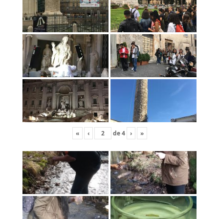
«
‹
de
4
›
»