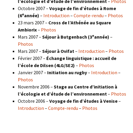
l’écologie et d’étude de l’environnement
–
Photos
Octobre 2007 –
Voyage de fin d’études à Rome
e
(6
année)
–
Introduction
–
Compte-rendu
–
Photos
23 mars 2007 –
Cross de l’Athénée au Square
Ambiorix
–
Photos
e
Mars 2007 –
Séjour à Butgenbach (3
année)
–
Photos
Mars 2007 –
Séjour à Ovifat
–
Introduction
–
Photos
Février 2007 –
Échange linguistique : accueil de
l’école de Dilsen (4LG/SE2)
–
Photos
Janvier 2007 –
Initiation au rugby
–
Introduction
–
Photos
Novembre 2006 –
Stage au Centre d’initiation à
l’écologie et d’étude de l’environnement
–
Photos
Octobre 2006 –
Voyage de fin d’études à Venise
–
Introduction
–
Compte-rendu
–
Photos