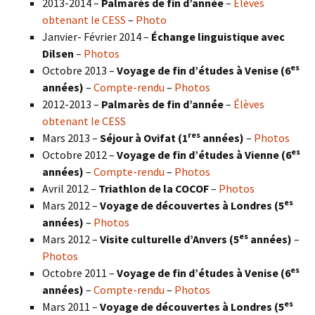
2013-2014 –
Palmarès de fin d’année
–
Élèves
obtenant le CESS
–
Photo
Janvier- Février 2014 –
Échange linguistique avec
Dilsen
–
Photos
es
Octobre 2013 –
Voyage de fin d’études à Venise (6
années)
–
Compte-rendu
–
Photos
2012-2013 –
Palmarès de fin d’année
–
Élèves
obtenant le CESS
res
Mars 2013 –
Séjour à Ovifat (1
années)
–
Photos
es
Octobre 2012 –
Voyage de fin d’études à Vienne (6
années)
–
Compte-rendu
–
Photos
Avril 2012 –
Triathlon de la COCOF
–
Photos
es
Mars 2012 –
Voyage de découvertes à Londres (5
années)
–
Photos
es
Mars 2012 –
Visite culturelle d’Anvers (5
années)
–
Photos
es
Octobre 2011 –
Voyage de fin d’études à Venise (6
années)
–
Compte-rendu
–
Photos
es
Mars 2011 –
Voyage de découvertes à Londres (5