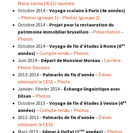
Maria Jalma (4LS1) lauréate
Octobre 2014 –
Voyage scolaire à Paris (4e années)
–
Photos (groupe 1)
–
Photos (groupe 2)
Octobre 2014 –
Projet pour la restauration du
patrimoine immobilier bruxellois
–
Présentation
–
Photos
es
Octobre 2014 –
Voyage de fin d’études à Rome (6
années)
–
Compte-rendu
–
Photos
Juin 2014 –
Départ de Monsieur Moreau
–
Carrière-
Photo-Discours
2013-2014 –
Palmarès de fin d’année
–
Élèves
obtenant le CESS
–
Photo
Janvier- Février 2014 –
Échange linguistique avec
Dilsen
–
Photos
es
Octobre 2013 –
Voyage de fin d’études à Venise (6
années)
–
Compte-rendu
–
Photos
2012-2013 –
Palmarès de fin d’année
–
Élèves
obtenant le CESS
res
Mars 2013 –
Séjour à Ovifat (1
années)
–
Photos