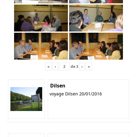
«
‹
de
3
›
»
Dilsen
voyage Dilsen 20/01/2016