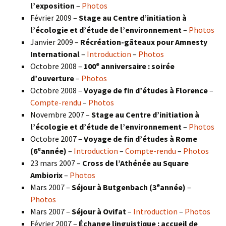
l’exposition
–
Photos
Février 2009 –
Stage au Centre d’initiation à
l’écologie et d’étude de l’environnement
–
Photos
Janvier 2009 –
Récréation-gâteaux pour Amnesty
International
–
Introduction
–
Photos
e
Octobre 2008 –
100
anniversaire : soirée
d’ouverture
–
Photos
Octobre 2008 –
Voyage de fin d’études à Florence
–
Compte-rendu
–
Photos
Novembre 2007 –
Stage au Centre d’initiation à
l’écologie et d’étude de l’environnement
–
Photos
Octobre 2007 –
Voyage de fin d’études à Rome
e
(6
année)
–
Introduction
–
Compte-rendu
–
Photos
23 mars 2007 –
Cross de l’Athénée au Square
Ambiorix
–
Photos
e
Mars 2007 –
Séjour à Butgenbach (3
année)
–
Photos
Mars 2007 –
Séjour à Ovifat
–
Introduction
–
Photos
Février 2007 –
Échange linguistique : accueil de