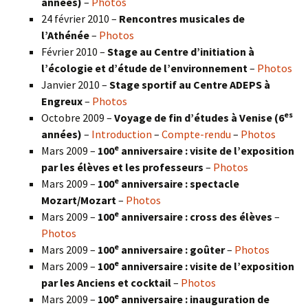
années)
–
Photos
24 février 2010 –
Rencontres musicales de
l’Athénée
–
Photos
Février 2010 –
Stage au Centre d’initiation à
l’écologie et d’étude de l’environnement
–
Photos
Janvier 2010 –
Stage sportif au Centre ADEPS à
Engreux
–
Photos
es
Octobre 2009 –
Voyage de fin d’études à Venise (6
années)
–
Introduction
–
Compte-rendu
–
Photos
e
Mars 2009 –
100
anniversaire : visite de l’exposition
par les élèves et les professeurs
–
Photos
e
Mars 2009 –
100
anniversaire : spectacle
Mozart/Mozart
–
Photos
e
Mars 2009 –
100
anniversaire : cross des élèves
–
Photos
e
Mars 2009 –
100
anniversaire : goûter
–
Photos
e
Mars 2009 –
100
anniversaire : visite de l’exposition
par les Anciens et cocktail
–
Photos
e
Mars 2009 –
100
anniversaire : inauguration de