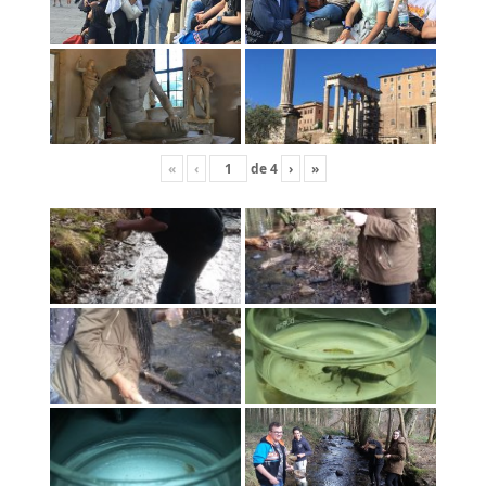
«
‹
de
4
›
»