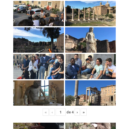
«
‹
de
4
›
»