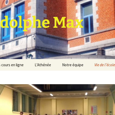
dolphe Max
 cours en ligne
L’Athénée
Notre équipe
Vie de l’école
jet d’établissement
Espace professeurs
Projets éducatif et
pédagogique
Service de médiation
Règlement d’ordre
intérieur
Les Anciens
Règlement général des
Conseil de participation
études