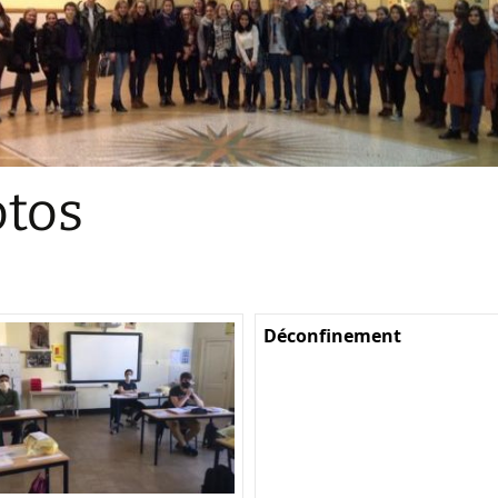
Sections
Initiatives pédagogiques
Stage d’écologie
Examens 3e degr
Les échanges
tos
linguistiques
Méthode de travai
Déconfinement