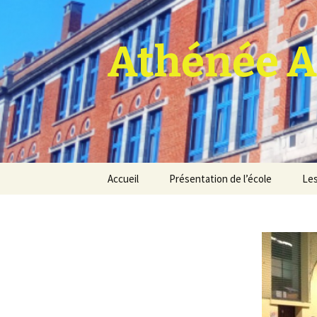
Athénée A
Aller
Accueil
Présentation de l’école
Les
au
contenu
Pro