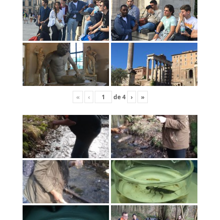
«
‹
de
4
›
»