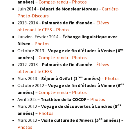
années)
–
Compte-rendu
–
Photos
Juin 2014 –
Départ de Monsieur Moreau
–
Carrière-
Photo-Discours
2013-2014 –
Palmarès de fin d’année
–
Élèves
obtenant le CESS
–
Photo
Janvier- Février 2014 –
Échange linguistique avec
Dilsen
–
Photos
es
Octobre 2013 –
Voyage de fin d’études à Venise (6
années)
–
Compte-rendu
–
Photos
2012-2013 –
Palmarès de fin d’année
–
Élèves
obtenant le CESS
res
Mars 2013 –
Séjour à Ovifat (1
années)
–
Photos
es
Octobre 2012 –
Voyage de fin d’études à Vienne (6
années)
–
Compte-rendu
–
Photos
Avril 2012 –
Triathlon de la COCOF
–
Photos
es
Mars 2012 –
Voyage de découvertes à Londres (5
années)
–
Photos
es
Mars 2012 –
Visite culturelle d’Anvers (5
années)
–
Photos