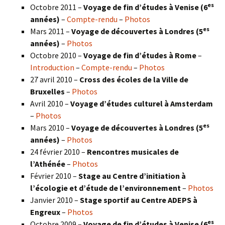
es
Octobre 2011 –
Voyage de fin d’études à Venise (6
années)
–
Compte-rendu
–
Photos
es
Mars 2011 –
Voyage de découvertes à Londres (5
années)
–
Photos
Octobre 2010 –
Voyage de fin d’études à Rome
–
Introduction
–
Compte-rendu
–
Photos
27 avril 2010 –
Cross des écoles de la Ville de
Bruxelles
–
Photos
Avril 2010 –
Voyage d’études culturel à Amsterdam
–
Photos
es
Mars 2010 –
Voyage de découvertes à Londres
(5
années)
–
Photos
24 février 2010 –
Rencontres musicales de
l’Athénée
–
Photos
Février 2010 –
Stage au Centre d’initiation à
l’écologie et d’étude de l’environnement
–
Photos
Janvier 2010 –
Stage sportif au Centre ADEPS à
Engreux
–
Photos
es
Octobre 2009 –
Voyage de fin d’études à Venise (6