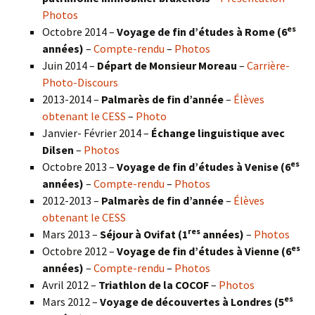
Photos
es
Octobre 2014 –
Voyage de fin d’études à Rome (6
années)
–
Compte-rendu
–
Photos
Juin 2014 –
Départ de Monsieur Moreau
–
Carrière-
Photo-Discours
2013-2014 –
Palmarès de fin d’année
–
Élèves
obtenant le CESS
–
Photo
Janvier- Février 2014 –
Échange linguistique avec
Dilsen
–
Photos
es
Octobre 2013 –
Voyage de fin d’études à Venise (6
années)
–
Compte-rendu
–
Photos
2012-2013 –
Palmarès de fin d’année
–
Élèves
obtenant le CESS
res
Mars 2013 –
Séjour à Ovifat (1
années)
–
Photos
es
Octobre 2012 –
Voyage de fin d’études à Vienne (6
années)
–
Compte-rendu
–
Photos
Avril 2012 –
Triathlon de la COCOF
–
Photos
es
Mars 2012 –
Voyage de découvertes à Londres (5