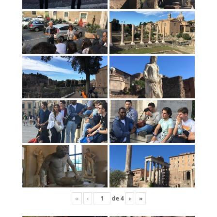
«
‹
de
4
›
»