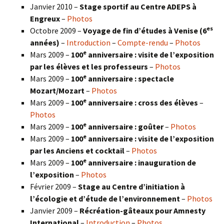
Janvier 2010 –
Stage sportif au Centre ADEPS à
Engreux
–
Photos
es
Octobre 2009 –
Voyage de fin d’études à Venise (6
années)
–
Introduction
–
Compte-rendu
–
Photos
e
Mars 2009 –
100
anniversaire : visite de l’exposition
par les élèves et les professeurs
–
Photos
e
Mars 2009 –
100
anniversaire : spectacle
Mozart/Mozart
–
Photos
e
Mars 2009 –
100
anniversaire : cross des élèves
–
Photos
e
Mars 2009 –
100
anniversaire : goûter
–
Photos
e
Mars 2009 –
100
anniversaire : visite de l’exposition
par les Anciens et cocktail
–
Photos
e
Mars 2009 –
100
anniversaire : inauguration de
l’exposition
–
Photos
Février 2009 –
Stage au Centre d’initiation à
l’écologie et d’étude de l’environnement
–
Photos
Janvier 2009 –
Récréation-gâteaux pour Amnesty
International
–
Introduction
–
Photos