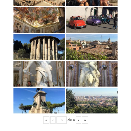
«
‹
de
4
›
»