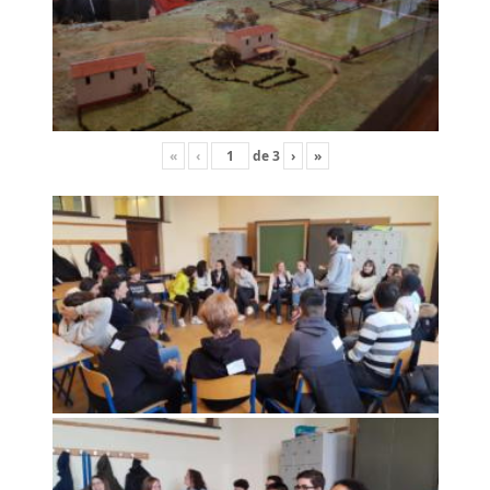
«
‹
de
3
›
»