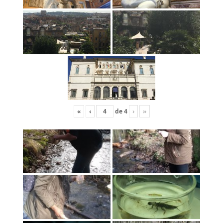
«
‹
de
4
›
»