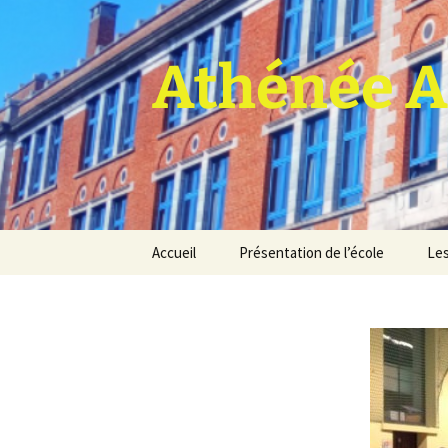
Athénée A
Aller
Accueil
Présentation de l’école
Les
au
contenu
Pro