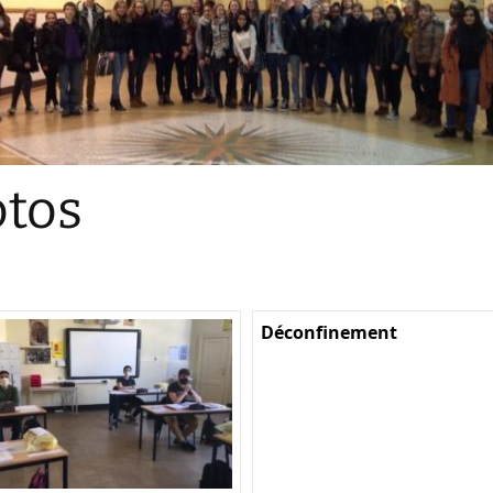
Sections
Initiatives pédagogiques
Stage d’écologie
Examens 3e degr
Les échanges
tos
linguistiques
Méthode de travai
Déconfinement