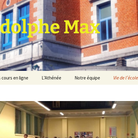
dolphe Max
 cours en ligne
L’Athénée
Notre équipe
Vie de l’école
jet d’établissement
Espace professeurs
Projets éducatif et
pédagogique
Service de médiation
Règlement d’ordre
intérieur
Les Anciens
Règlement général des
Conseil de participation
études