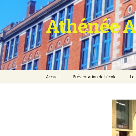
Athénée A
Aller
Accueil
Présentation de l’école
Les
au
contenu
Pro