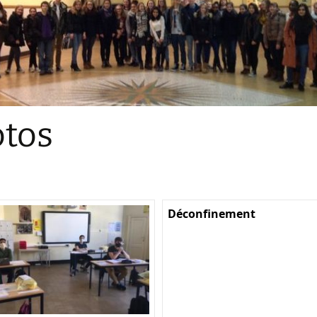
Sections
Initiatives pédagogiques
Stage d’écologie
Examens 3e degr
Les échanges
tos
linguistiques
Méthode de travai
Déconfinement