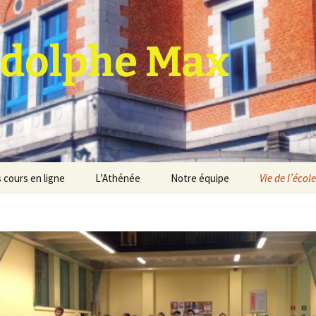
dolphe Max
 cours en ligne
L’Athénée
Notre équipe
Vie de l’école
jet d’établissement
Espace professeurs
Projets éducatif et
pédagogique
Service de médiation
Règlement d’ordre
intérieur
Les Anciens
Règlement général des
Conseil de participation
études