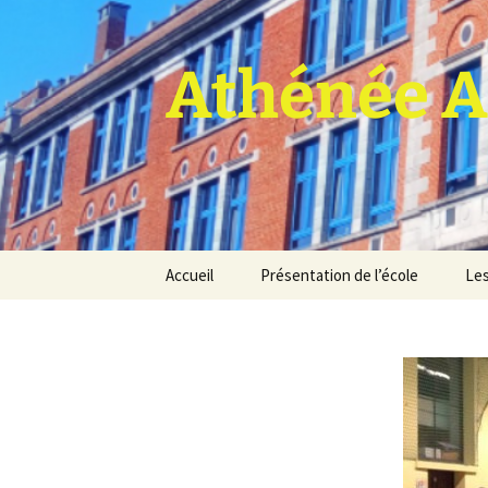
Athénée A
Aller
Accueil
Présentation de l’école
Les
au
contenu
Pro