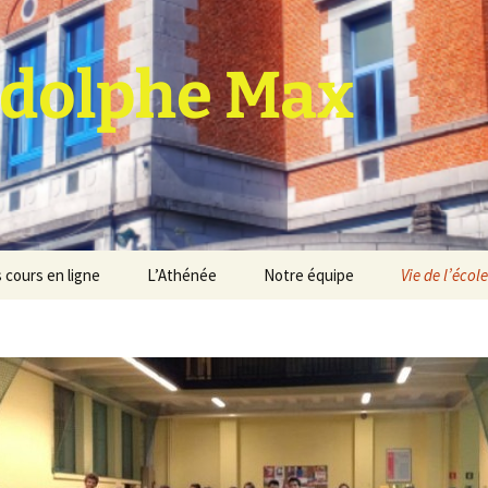
dolphe Max
 cours en ligne
L’Athénée
Notre équipe
Vie de l’école
jet d’établissement
Espace professeurs
Projets éducatif et
pédagogique
Service de médiation
Règlement d’ordre
intérieur
Les Anciens
Règlement général des
Conseil de participation
études