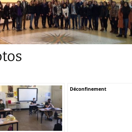
Sections
Initiatives pédagogiques
Stage d’écologie
Examens 3e degr
Les échanges
tos
linguistiques
Méthode de travai
Déconfinement