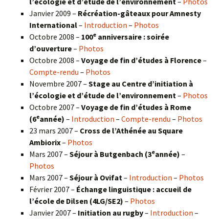
l’écologie et d’étude de l’environnement
–
Photos
Janvier 2009 –
Récréation-gâteaux pour Amnesty
International
–
Introduction
–
Photos
e
Octobre 2008 –
100
anniversaire : soirée
d’ouverture
–
Photos
Octobre 2008 –
Voyage de fin d’études à Florence
–
Compte-rendu
–
Photos
Novembre 2007 –
Stage au Centre d’initiation à
l’écologie et d’étude de l’environnement
–
Photos
Octobre 2007 –
Voyage de fin d’études à Rome
e
(6
année)
–
Introduction
–
Compte-rendu
–
Photos
23 mars 2007 –
Cross de l’Athénée au Square
Ambiorix
–
Photos
e
Mars 2007 –
Séjour à Butgenbach (3
année)
–
Photos
Mars 2007 –
Séjour à Ovifat
–
Introduction
–
Photos
Février 2007 –
Échange linguistique : accueil de
l’école de Dilsen (4LG/SE2)
–
Photos
Janvier 2007 –
Initiation au rugby
–
Introduction
–