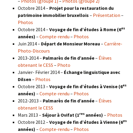
–
Photos (groupe 1)
–
Photos (groupe 2)
Octobre 2014 –
Projet pour la restauration du
patrimoine immobilier bruxellois
–
Présentation
–
Photos
es
Octobre 2014 –
Voyage de fin d’études à Rome (6
années)
–
Compte-rendu
–
Photos
Juin 2014 –
Départ de Monsieur Moreau
–
Carrière-
Photo-Discours
2013-2014 –
Palmarès de fin d’année
–
Élèves
obtenant le CESS
–
Photo
Janvier- Février 2014 –
Échange linguistique avec
Dilsen
–
Photos
es
Octobre 2013 –
Voyage de fin d’études à Venise (6
années)
–
Compte-rendu
–
Photos
2012-2013 –
Palmarès de fin d’année
–
Élèves
obtenant le CESS
res
Mars 2013 –
Séjour à Ovifat (1
années)
–
Photos
es
Octobre 2012 –
Voyage de fin d’études à Vienne (6
années)
–
Compte-rendu
–
Photos