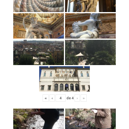
«
‹
de
4
›
»