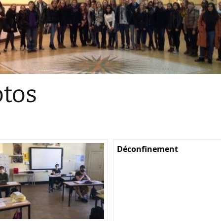
Sections
Initiatives pédagogiques
Stage d’écologie
Examens 3e degr
Les échanges
tos
linguistiques
Méthode de travai
Déconfinement