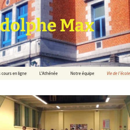
dolphe Max
 cours en ligne
L’Athénée
Notre équipe
Vie de l’école
jet d’établissement
Espace professeurs
Projets éducatif et
pédagogique
Service de médiation
Règlement d’ordre
intérieur
Les Anciens
Règlement général des
Conseil de participation
études