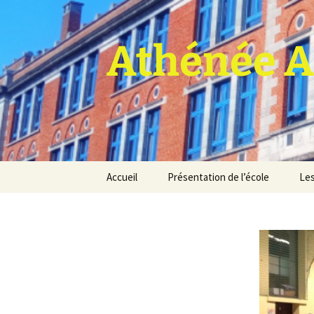
Athénée A
Aller
Accueil
Présentation de l’école
Les
au
contenu
Pro