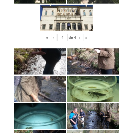
«
‹
de
4
›
»