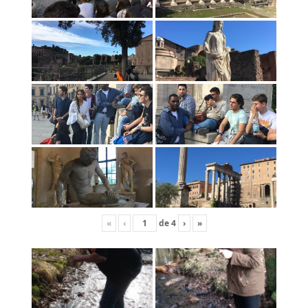
«
‹
de
4
›
»