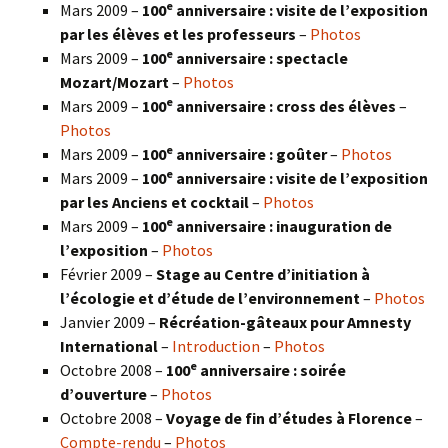
e
Mars 2009 –
100
anniversaire : visite de l’exposition
par les élèves et les professeurs
–
Photos
e
Mars 2009 –
100
anniversaire : spectacle
Mozart/Mozart
–
Photos
e
Mars 2009 –
100
anniversaire : cross des élèves
–
Photos
e
Mars 2009 –
100
anniversaire : goûter
–
Photos
e
Mars 2009 –
100
anniversaire : visite de l’exposition
par les Anciens et cocktail
–
Photos
e
Mars 2009 –
100
anniversaire : inauguration de
l’exposition
–
Photos
Février 2009 –
Stage au Centre d’initiation à
l’écologie et d’étude de l’environnement
–
Photos
Janvier 2009 –
Récréation-gâteaux pour Amnesty
International
–
Introduction
–
Photos
e
Octobre 2008 –
100
anniversaire : soirée
d’ouverture
–
Photos
Octobre 2008 –
Voyage de fin d’études à Florence
–
Compte-rendu
–
Photos