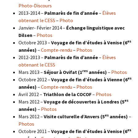
Photo-Discours
2013-2014 –
Palmarès de fin d’année
–
Élèves
obtenant le CESS
–
Photo
Janvier- Février 2014 –
Échange linguistique avec
Dilsen
–
Photos
es
Octobre 2013 –
Voyage de fin d’études à Venise (6
années)
–
Compte-rendu
–
Photos
2012-2013 –
Palmarès de fin d’année
–
Élèves
obtenant le CESS
res
Mars 2013 –
Séjour à Ovifat (1
années)
–
Photos
es
Octobre 2012 –
Voyage de fin d’études à Vienne (6
années)
–
Compte-rendu
–
Photos
Avril 2012 –
Triathlon de la COCOF
–
Photos
es
Mars 2012 –
Voyage de découvertes à Londres (5
années)
–
Photos
es
Mars 2012 –
Visite culturelle d’Anvers (5
années)
–
Photos
es
Octobre 2011 –
Voyage de fin d’études à Venise (6