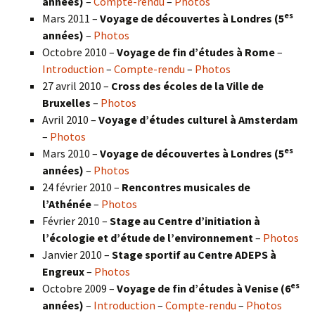
années)
–
Compte-rendu
–
Photos
es
Mars 2011 –
Voyage de découvertes à Londres (5
années)
–
Photos
Octobre 2010 –
Voyage de fin d’études à Rome
–
Introduction
–
Compte-rendu
–
Photos
27 avril 2010 –
Cross des écoles de la Ville de
Bruxelles
–
Photos
Avril 2010 –
Voyage d’études culturel à Amsterdam
–
Photos
es
Mars 2010 –
Voyage de découvertes à Londres
(5
années)
–
Photos
24 février 2010 –
Rencontres musicales de
l’Athénée
–
Photos
Février 2010 –
Stage au Centre d’initiation à
l’écologie et d’étude de l’environnement
–
Photos
Janvier 2010 –
Stage sportif au Centre ADEPS à
Engreux
–
Photos
es
Octobre 2009 –
Voyage de fin d’études à Venise (6
années)
–
Introduction
–
Compte-rendu
–
Photos