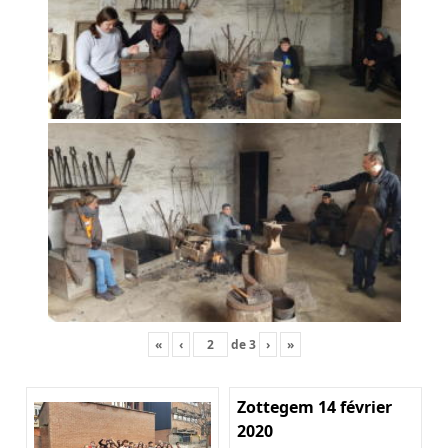
«
‹
de
3
›
»
Zottegem 14 février
2020