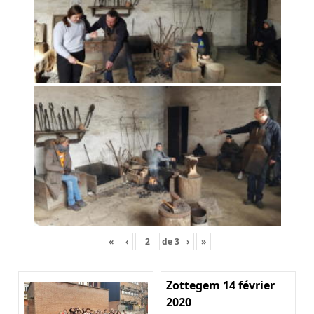
«
‹
de
3
›
»
Zottegem 14 février
2020