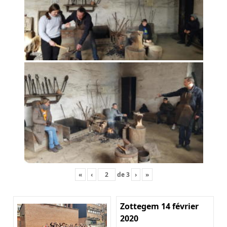
«
‹
de
3
›
»
Zottegem 14 février
2020