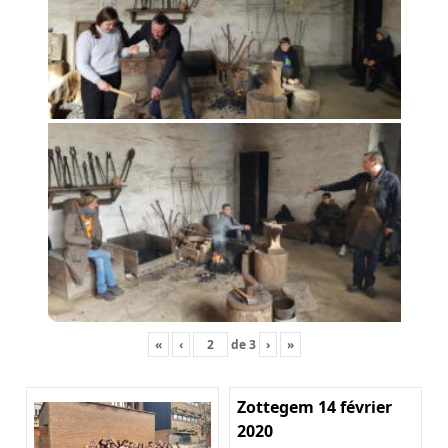
«
‹
de
3
›
»
Zottegem 14 février
2020