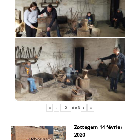
«
‹
de
3
›
»
Zottegem 14 février
2020