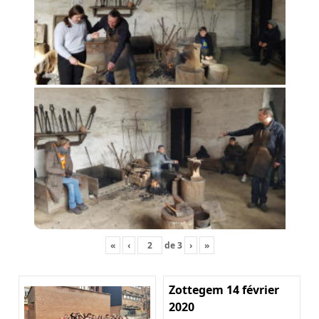
«
‹
de
3
›
»
Zottegem 14 février
2020