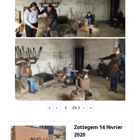
«
‹
de
3
›
»
Zottegem 14 février
2020