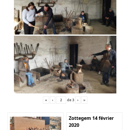
«
‹
de
3
›
»
Zottegem 14 février
2020