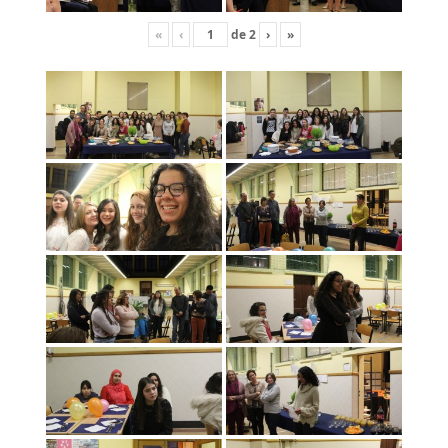
«
‹
de
2
›
»