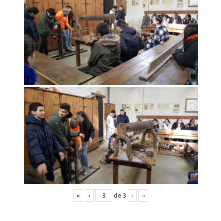
«
‹
de
3
›
»