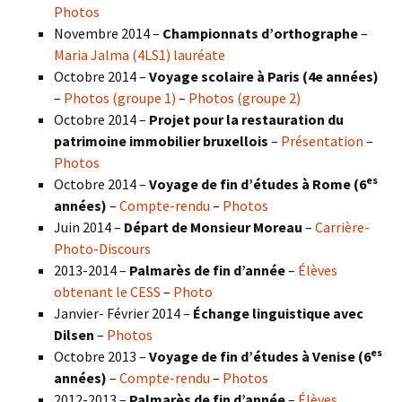
Photos
Novembre 2014 –
Championnats d’orthographe
–
Maria Jalma (4LS1) lauréate
Octobre 2014 –
Voyage scolaire à Paris (4e années)
–
Photos (groupe 1)
–
Photos (groupe 2)
Octobre 2014 –
Projet pour la restauration du
patrimoine immobilier bruxellois
–
Présentation
–
Photos
es
Octobre 2014 –
Voyage de fin d’études à Rome (6
années)
–
Compte-rendu
–
Photos
Juin 2014 –
Départ de Monsieur Moreau
–
Carrière-
Photo-Discours
2013-2014 –
Palmarès de fin d’année
–
Élèves
obtenant le CESS
–
Photo
Janvier- Février 2014 –
Échange linguistique avec
Dilsen
–
Photos
es
Octobre 2013 –
Voyage de fin d’études à Venise (6
années)
–
Compte-rendu
–
Photos
2012-2013 –
Palmarès de fin d’année
–
Élèves