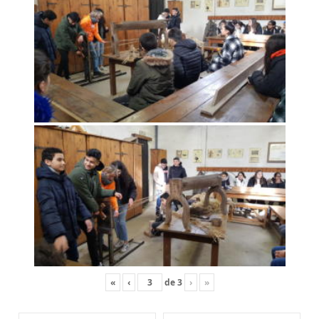
«
‹
de
3
›
»