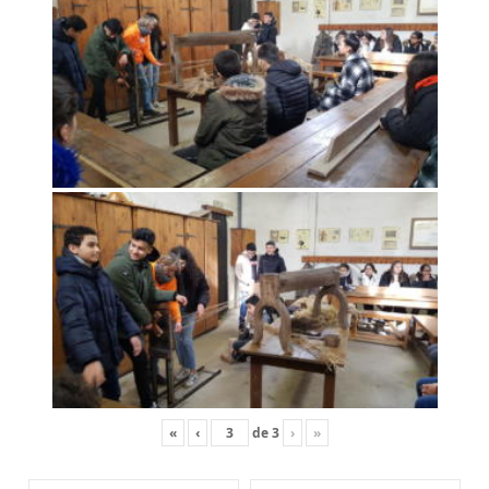
«
‹
de
3
›
»