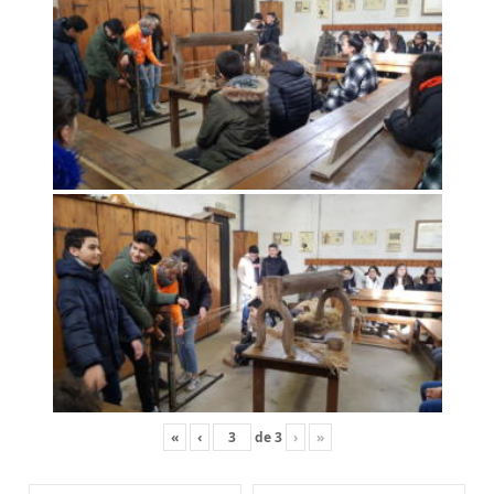
«
‹
de
3
›
»