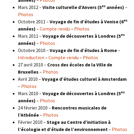
années)
–
Photos
es
Mars 2012 –
Visite culturelle d’Anvers (5
années)
–
Photos
es
Octobre 2011 –
Voyage de fin d’études à Venise (6
années)
–
Compte-rendu
–
Photos
es
Mars 2011 –
Voyage de découvertes à Londres (5
années)
–
Photos
Octobre 2010 –
Voyage de fin d’études à Rome
–
Introduction
–
Compte-rendu
–
Photos
27 avril 2010 –
Cross des écoles de la Ville de
Bruxelles
–
Photos
Avril 2010 –
Voyage d’études culturel à Amsterdam
–
Photos
es
Mars 2010 –
Voyage de découvertes à Londres
(5
années)
–
Photos
24 février 2010 –
Rencontres musicales de
l’Athénée
–
Photos
Février 2010 –
Stage au Centre d’initiation à
l’écologie et d’étude de l’environnement
–
Photos