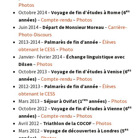
Photos
es
Octobre 2014 –
Voyage de fin d’études à Rome (6
années)
–
Compte-rendu
–
Photos
Juin 2014 –
Départ de Monsieur Moreau
–
Carrière-
Photo-Discours
2013-2014 –
Palmarès de fin d’année
–
Élèves
obtenant le CESS
–
Photo
Janvier- Février 2014 –
Échange linguistique avec
Dilsen
–
Photos
es
Octobre 2013 –
Voyage de fin d’études à Venise (6
années)
–
Compte-rendu
–
Photos
2012-2013 –
Palmarès de fin d’année
–
Élèves
obtenant le CESS
res
Mars 2013 –
Séjour à Ovifat (1
années)
–
Photos
es
Octobre 2012 –
Voyage de fin d’études à Vienne (6
années)
–
Compte-rendu
–
Photos
Avril 2012 –
Triathlon de la COCOF
–
Photos
es
Mars 2012 –
Voyage de découvertes à Londres (5