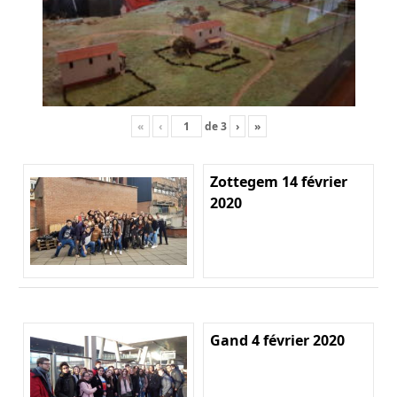
«
‹
de
3
›
»
Zottegem 14 février
2020
Gand 4 février 2020