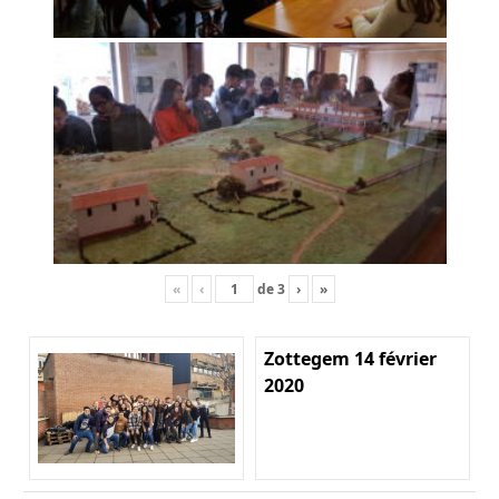
«
‹
de
3
›
»
Zottegem 14 février
2020