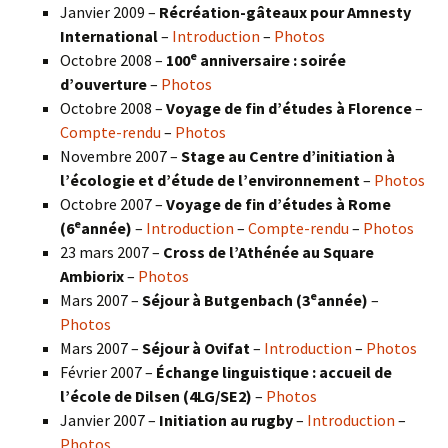
Janvier 2009 –
Récréation-gâteaux pour Amnesty
International
–
Introduction
–
Photos
e
Octobre 2008 –
100
anniversaire : soirée
d’ouverture
–
Photos
Octobre 2008 –
Voyage de fin d’études à Florence
–
Compte-rendu
–
Photos
Novembre 2007 –
Stage au Centre d’initiation à
l’écologie et d’étude de l’environnement
–
Photos
Octobre 2007 –
Voyage de fin d’études à Rome
e
(6
année)
–
Introduction
–
Compte-rendu
–
Photos
23 mars 2007 –
Cross de l’Athénée au Square
Ambiorix
–
Photos
e
Mars 2007 –
Séjour à Butgenbach (3
année)
–
Photos
Mars 2007 –
Séjour à Ovifat
–
Introduction
–
Photos
Février 2007 –
Échange linguistique : accueil de
l’école de Dilsen (4LG/SE2)
–
Photos
Janvier 2007 –
Initiation au rugby
–
Introduction
–
Photos