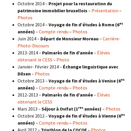
Octobre 2014 –
Projet pour la restauration du
patrimoine immobilier bruxellois
–
Présentation
–
Photos
es
Octobre 2014 –
Voyage de fin d’études à Rome (6
années)
–
Compte-rendu
–
Photos
Juin 2014 –
Départ de Monsieur Moreau
–
Carrière-
Photo-Discours
2013-2014 –
Palmarès de fin d’année
–
Élèves
obtenant le CESS
–
Photo
Janvier- Février 2014 –
Échange linguistique avec
Dilsen
–
Photos
es
Octobre 2013 –
Voyage de fin d’études à Venise (6
années)
–
Compte-rendu
–
Photos
2012-2013 –
Palmarès de fin d’année
–
Élèves
obtenant le CESS
res
Mars 2013 –
Séjour à Ovifat (1
années)
–
Photos
es
Octobre 2012 –
Voyage de fin d’études à Vienne (6
années)
–
Compte-rendu
–
Photos
Avril 2012 –
Triathlon de la COCOF
–
Photos