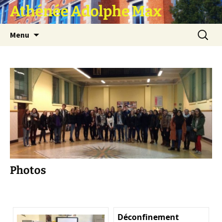
Athénée Adolphe Max
Aller
Recherc
Menu
au
contenu
Photos
Déconfinement