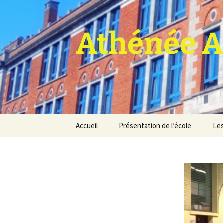
Athénée A
Aller
Accueil
Présentation de l’école
Les
au
contenu
Pro