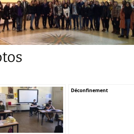
Sections
Initiatives pédagogiques
Stage d’écologie
Examens 3e degr
Les échanges
tos
linguistiques
Méthode de travai
Déconfinement