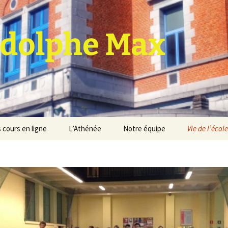
dolphe Max
 cours en ligne
L’Athénée
Notre équipe
Vie de l’école
jet d’établissement
Espace professeurs
Projets éducatif et
pédagogique
Service de médiation
Règlement d’ordre
intérieur
Les Anciens
Règlement général des
Conseil de participation
études