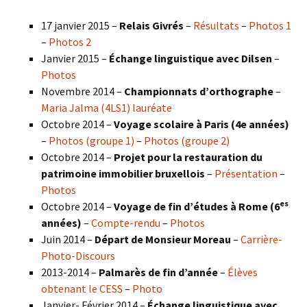
17 janvier 2015 –
Relais Givrés
–
Résultats
–
Photos 1
–
Photos 2
Janvier 2015 –
Échange linguistique avec Dilsen
–
Photos
Novembre 2014 –
Championnats d’orthographe
–
Maria Jalma (4LS1) lauréate
Octobre 2014 –
Voyage scolaire à Paris (4e années)
–
Photos (groupe 1)
–
Photos (groupe 2)
Octobre 2014 –
Projet pour la restauration du
patrimoine immobilier bruxellois
–
Présentation
–
Photos
es
Octobre 2014 –
Voyage de fin d’études à Rome (6
années)
–
Compte-rendu
–
Photos
Juin 2014 –
Départ de Monsieur Moreau
–
Carrière-
Photo-Discours
2013-2014 –
Palmarès de fin d’année
–
Élèves
obtenant le CESS
–
Photo
Janvier- Février 2014 –
Échange linguistique avec