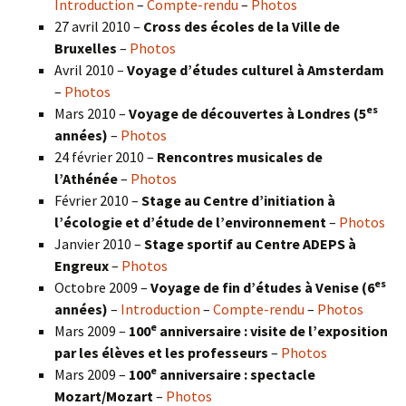
Introduction
–
Compte-rendu
–
Photos
27 avril 2010 –
Cross des écoles de la Ville de
Bruxelles
–
Photos
Avril 2010 –
Voyage d’études culturel à Amsterdam
–
Photos
es
Mars 2010 –
Voyage de découvertes à Londres
(5
années)
–
Photos
24 février 2010 –
Rencontres musicales de
l’Athénée
–
Photos
Février 2010 –
Stage au Centre d’initiation à
l’écologie et d’étude de l’environnement
–
Photos
Janvier 2010 –
Stage sportif au Centre ADEPS à
Engreux
–
Photos
es
Octobre 2009 –
Voyage de fin d’études à Venise (6
années)
–
Introduction
–
Compte-rendu
–
Photos
e
Mars 2009 –
100
anniversaire : visite de l’exposition
par les élèves et les professeurs
–
Photos
e
Mars 2009 –
100
anniversaire : spectacle
Mozart/Mozart
–
Photos