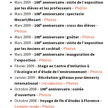
e
Mars 2009 –
100
anniversaire : visite de l’exposition
par les élèves et les professeurs
–
Photos
e
Mars 2009 –
100
anniversaire : spectacle
Mozart/Mozart
–
Photos
e
Mars 2009 –
100
anniversaire : cross des élèves
–
Photos
e
Mars 2009 –
100
anniversaire : goûter
–
Photos
e
Mars 2009 –
100
anniversaire : visite de l’exposition
par les Anciens et cocktail
–
Photos
e
Mars 2009 –
100
anniversaire : inauguration de
l’exposition
–
Photos
Février 2009 –
Stage au Centre d’initiation à
l’écologie et d’étude de l’environnement
–
Photos
Janvier 2009 –
Récréation-gâteaux pour Amnesty
International
–
Introduction
–
Photos
e
Octobre 2008 –
100
anniversaire : soirée
d’ouverture
–
Photos
Octobre 2008 –
Voyage de fin d’études à Florence
–
Compte-rendu
–
Photos