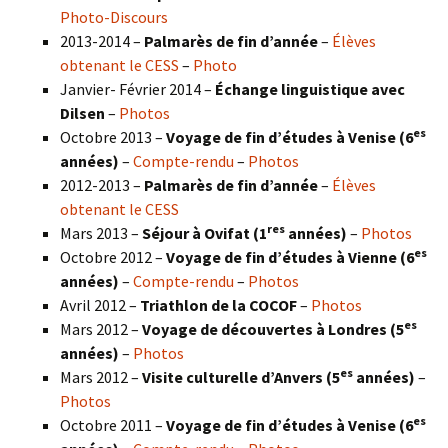
Photo-Discours
2013-2014 –
Palmarès de fin d’année
–
Élèves
obtenant le CESS
–
Photo
Janvier- Février 2014 –
Échange linguistique avec
Dilsen
–
Photos
es
Octobre 2013 –
Voyage de fin d’études à Venise (6
années)
–
Compte-rendu
–
Photos
2012-2013 –
Palmarès de fin d’année
–
Élèves
obtenant le CESS
res
Mars 2013 –
Séjour à Ovifat (1
années)
–
Photos
es
Octobre 2012 –
Voyage de fin d’études à Vienne (6
années)
–
Compte-rendu
–
Photos
Avril 2012 –
Triathlon de la COCOF
–
Photos
es
Mars 2012 –
Voyage de découvertes à Londres (5
années)
–
Photos
es
Mars 2012 –
Visite culturelle d’Anvers (5
années)
–
Photos
es
Octobre 2011 –
Voyage de fin d’études à Venise (6