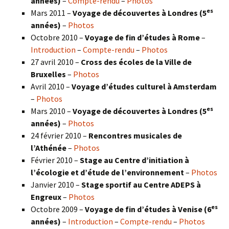
années)
–
Compte-rendu
–
Photos
es
Mars 2011 –
Voyage de découvertes à Londres (5
années)
–
Photos
Octobre 2010 –
Voyage de fin d’études à Rome
–
Introduction
–
Compte-rendu
–
Photos
27 avril 2010 –
Cross des écoles de la Ville de
Bruxelles
–
Photos
Avril 2010 –
Voyage d’études culturel à Amsterdam
–
Photos
es
Mars 2010 –
Voyage de découvertes à Londres
(5
années)
–
Photos
24 février 2010 –
Rencontres musicales de
l’Athénée
–
Photos
Février 2010 –
Stage au Centre d’initiation à
l’écologie et d’étude de l’environnement
–
Photos
Janvier 2010 –
Stage sportif au Centre ADEPS à
Engreux
–
Photos
es
Octobre 2009 –
Voyage de fin d’études à Venise (6
années)
–
Introduction
–
Compte-rendu
–
Photos