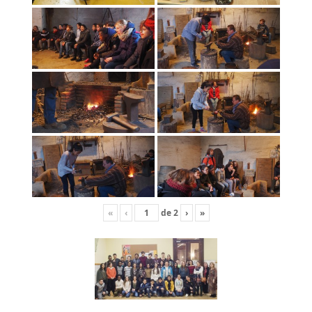
«
‹
de
2
›
»