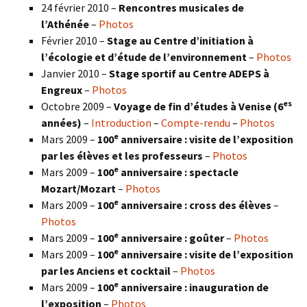
24 février 2010 –
Rencontres musicales de
l’Athénée
–
Photos
Février 2010 –
Stage au Centre d’initiation à
l’écologie et d’étude de l’environnement
–
Photos
Janvier 2010 –
Stage sportif au Centre ADEPS à
Engreux
–
Photos
es
Octobre 2009 –
Voyage de fin d’études à Venise (6
années)
–
Introduction
–
Compte-rendu
–
Photos
e
Mars 2009 –
100
anniversaire : visite de l’exposition
par les élèves et les professeurs
–
Photos
e
Mars 2009 –
100
anniversaire : spectacle
Mozart/Mozart
–
Photos
e
Mars 2009 –
100
anniversaire : cross des élèves
–
Photos
e
Mars 2009 –
100
anniversaire : goûter
–
Photos
e
Mars 2009 –
100
anniversaire : visite de l’exposition
par les Anciens et cocktail
–
Photos
e
Mars 2009 –
100
anniversaire : inauguration de
l’exposition
–
Photos