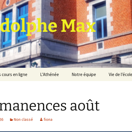
dolphe Max
 cours en ligne
L’Athénée
Notre équipe
Vie de l’écol
jet d’établissement
Espace professeurs
Projets éducatif et
pédagogique
manences août
Service de médiation
Règlement d’ordre
intérieur
Les Anciens
026
Non classé
fiona
Règlement général des
Conseil de participation
études