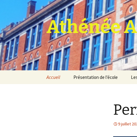
Athénée A
Aller
Accueil
Présentation de l’école
Les
au
contenu
Pro
Per
9 juillet 2