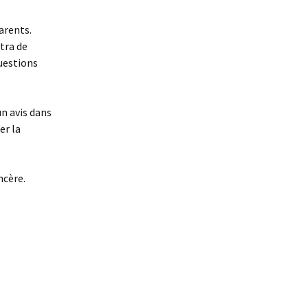
arents.
tra de
questions
n avis dans
er la
incère.
,