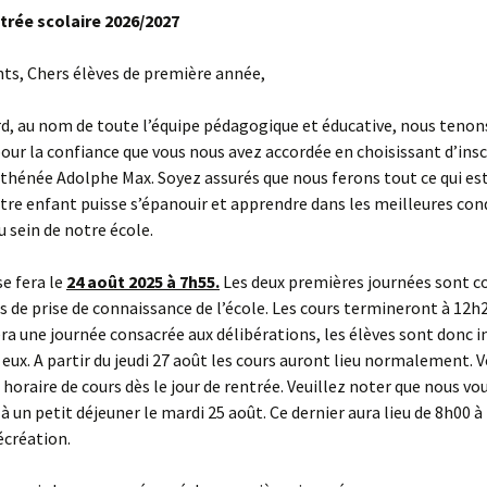
ntrée scolaire 2026/2027
ts, Chers élèves de première année,
d, au nom de toute l’équipe pédagogique et éducative, nous tenon
our la confiance que vous nous avez accordée en choisissant d’insc
Athénée Adolphe Max. Soyez assurés que nous ferons tout ce qui es
tre enfant puisse s’épanouir et apprendre dans les meilleures con
u sein de notre école.
se fera le
24 août 2025 à 7h55.
Les deux premières journées sont c
és de prise de connaissance de l’école. Les cours termineront à 12h2
ra une journée consacrée aux délibérations, les élèves sont donc in
 eux. A partir du jeudi 27 août les cours auront lieu normalement. 
 horaire de cours dès le jour de rentrée. Veuillez noter que nous vo
 un petit déjeuner le mardi 25 août. Ce dernier aura lieu de 8h00 
écréation.