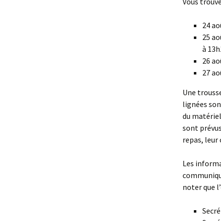
Vous trouve
24 ao
25 ao
à 13h
26 ao
27 ao
Une trousse 
lignées son
du matériel
sont prévus
repas, leur
Les informa
communiquée
noter que l
Secré