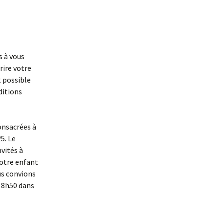
s à vous
rire votre
t possible
ditions
onsacrées à
5. Le
vités à
Votre enfant
us convions
à 8h50 dans