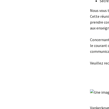
Secré
Nous vous t
Cette réuni
prendre con
aux enseig
Concernant 
le courant 
communicati
Veuillez re
La 
Va