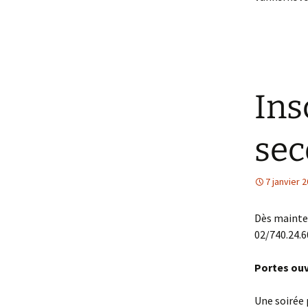
Ins
sec
7 janvier 
Dès mainten
02/740.24.6
Portes ou
Une soirée 