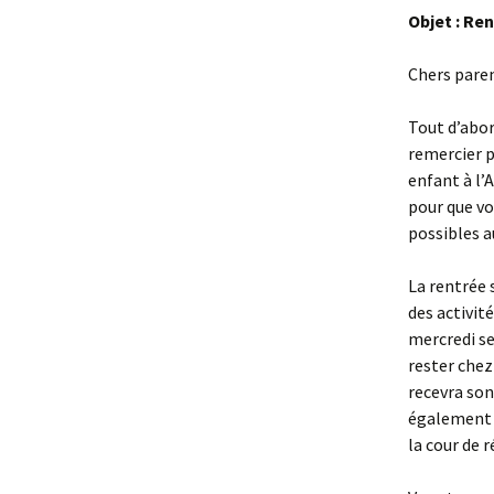
Objet : Re
Chers paren
Tout d’abor
remercier p
enfant à l’
pour que vo
possibles a
La rentrée 
des activit
mercredi se
rester chez
recevra son
également à
la cour de r