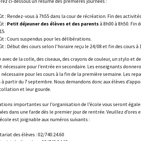
rez ci-dessous un résumé des premières journées :
ût : Rendez-vous à 7h55 dans la cour de récréation. Fin des activité
ût :
Petit déjeuner des élèves et des parents
à 8h00 à 8h50. Fin d
15.
ût : Cours suspendus pour les délibérations.
ût : Début des cours selon l’horaire reçu le 24/08 et fin des cours à
avec de la colle, des ciseaux, des crayons de couleur, un stylo et de
t nécessaire pour l’entrée en secondaire. Les enseignants donneron
 nécessaire pour les cours à la fin de la première semaine. Les re
 à partir du 7 septembre. Nous demandons donc aux élèves d’appor
 collation et leur gourde.
tions importantes sur l’organisation de l’école vous seront éga
s dans une farde dès le premier jour de rentrée. Veuillez d’ores e
’école est joignable aux numéros suivants :
tariat des élèves : 02/740.24.60