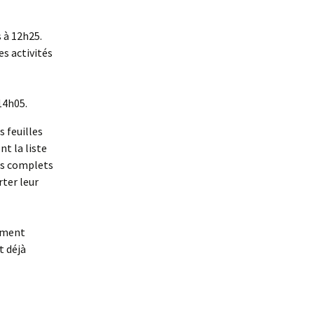
s à 12h25.
es activités
 14h05.
s feuilles
t la liste
pas complets
ter leur
lement
t déjà