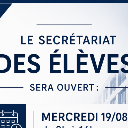
Sections
Initiatives pédagogiques
Stage d’écologie
Examens 3e degr
Les échanges
linguistiques
Méthode de travai