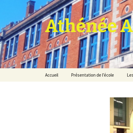
Athénée A
Aller
Accueil
Présentation de l’école
Les
au
contenu
Pro