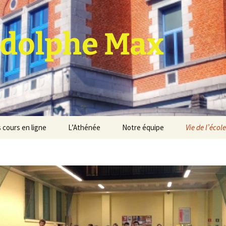
dolphe Max
 cours en ligne
L’Athénée
Notre équipe
Vie de l’école
jet d’établissement
Espace professeurs
Projets éducatif et
pédagogique
Service de médiation
Règlement d’ordre
intérieur
Les Anciens
Règlement général des
Conseil de participation
études