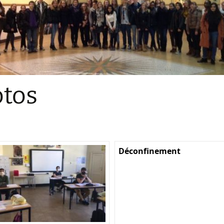
Sections
Initiatives pédagogiques
Stage d’écologie
Examens 3e degr
Les échanges
tos
linguistiques
Méthode de travai
Déconfinement