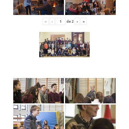
«
‹
de
2
›
»