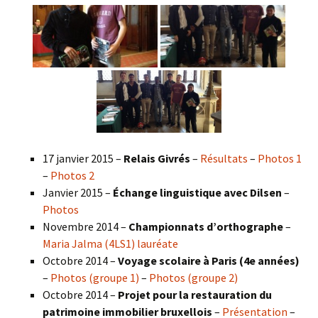
17 janvier 2015 –
Relais Givrés
–
Résultats
–
Photos 1
–
Photos 2
Janvier 2015 –
Échange linguistique avec Dilsen
–
Photos
Novembre 2014 –
Championnats d’orthographe
–
Maria Jalma (4LS1) lauréate
Octobre 2014 –
Voyage scolaire à Paris (4e années)
–
Photos (groupe 1)
–
Photos (groupe 2)
Octobre 2014 –
Projet pour la restauration du
patrimoine immobilier bruxellois
–
Présentation
–