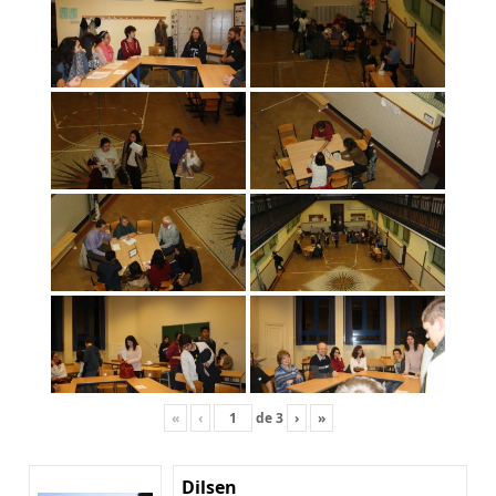
«
‹
de
3
›
»
Dilsen