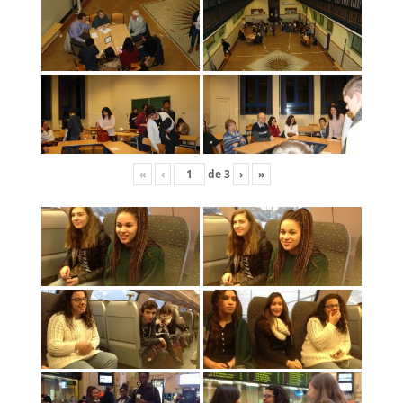
«
‹
de
3
›
»