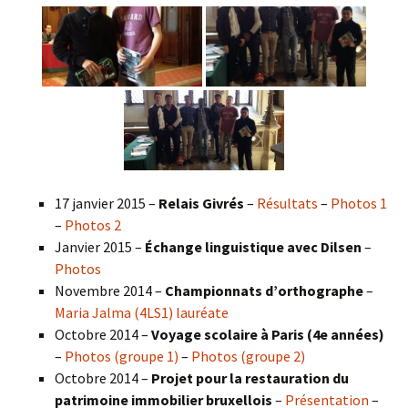
17 janvier 2015 –
Relais Givrés
–
Résultats
–
Photos 1
–
Photos 2
Janvier 2015 –
Échange linguistique avec Dilsen
–
Photos
Novembre 2014 –
Championnats d’orthographe
–
Maria Jalma (4LS1) lauréate
Octobre 2014 –
Voyage scolaire à Paris (4e années)
–
Photos (groupe 1)
–
Photos (groupe 2)
Octobre 2014 –
Projet pour la restauration du
patrimoine immobilier bruxellois
–
Présentation
–