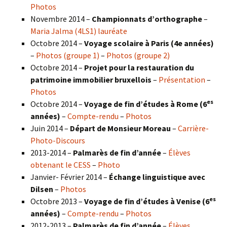
Photos
Novembre 2014 –
Championnats d’orthographe
–
Maria Jalma (4LS1) lauréate
Octobre 2014 –
Voyage scolaire à Paris (4e années)
–
Photos (groupe 1)
–
Photos (groupe 2)
Octobre 2014 –
Projet pour la restauration du
patrimoine immobilier bruxellois
–
Présentation
–
Photos
es
Octobre 2014 –
Voyage de fin d’études à Rome (6
années)
–
Compte-rendu
–
Photos
Juin 2014 –
Départ de Monsieur Moreau
–
Carrière-
Photo-Discours
2013-2014 –
Palmarès de fin d’année
–
Élèves
obtenant le CESS
–
Photo
Janvier- Février 2014 –
Échange linguistique avec
Dilsen
–
Photos
es
Octobre 2013 –
Voyage de fin d’études à Venise (6
années)
–
Compte-rendu
–
Photos
2012-2013 –
Palmarès de fin d’année
–
Élèves