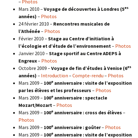
–
Photos
es
Mars 2010 –
Voyage de découvertes à Londres
(5
années)
–
Photos
24 février 2010 –
Rencontres musicales de
l’Athénée
–
Photos
Février 2010 –
Stage au Centre d’initiation à
l’écologie et d’étude de l’environnement
–
Photos
Janvier 2010 –
Stage sportif au Centre ADEPS à
Engreux
–
Photos
es
Octobre 2009 –
Voyage de fin d’études à Venise (6
années)
–
Introduction
–
Compte-rendu
–
Photos
e
Mars 2009 –
100
anniversaire : visite de l’exposition
par les élèves et les professeurs
–
Photos
e
Mars 2009 –
100
anniversaire : spectacle
Mozart/Mozart
–
Photos
e
Mars 2009 –
100
anniversaire : cross des élèves
–
Photos
e
Mars 2009 –
100
anniversaire : goûter
–
Photos
e
Mars 2009 –
100
anniversaire : visite de l’exposition