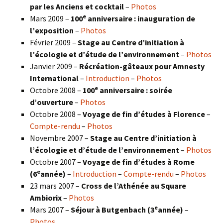
par les Anciens et cocktail
–
Photos
e
Mars 2009 –
100
anniversaire : inauguration de
l’exposition
–
Photos
Février 2009 –
Stage au Centre d’initiation à
l’écologie et d’étude de l’environnement
–
Photos
Janvier 2009 –
Récréation-gâteaux pour Amnesty
International
–
Introduction
–
Photos
e
Octobre 2008 –
100
anniversaire : soirée
d’ouverture
–
Photos
Octobre 2008 –
Voyage de fin d’études à Florence
–
Compte-rendu
–
Photos
Novembre 2007 –
Stage au Centre d’initiation à
l’écologie et d’étude de l’environnement
–
Photos
Octobre 2007 –
Voyage de fin d’études à Rome
e
(6
année)
–
Introduction
–
Compte-rendu
–
Photos
23 mars 2007 –
Cross de l’Athénée au Square
Ambiorix
–
Photos
e
Mars 2007 –
Séjour à Butgenbach (3
année)
–
Photos