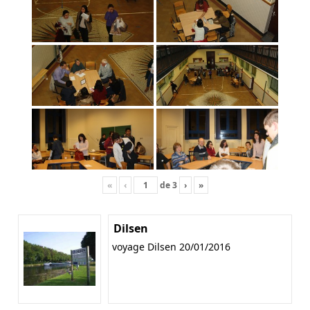
«
‹
de
3
›
»
Dilsen
voyage Dilsen 20/01/2016