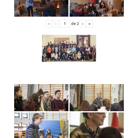
«
‹
de
2
›
»