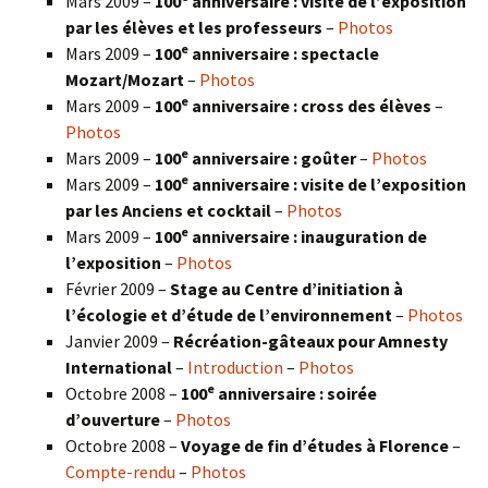
Mars 2009 –
100
anniversaire : visite de l’exposition
par les élèves et les professeurs
–
Photos
e
Mars 2009 –
100
anniversaire : spectacle
Mozart/Mozart
–
Photos
e
Mars 2009 –
100
anniversaire : cross des élèves
–
Photos
e
Mars 2009 –
100
anniversaire : goûter
–
Photos
e
Mars 2009 –
100
anniversaire : visite de l’exposition
par les Anciens et cocktail
–
Photos
e
Mars 2009 –
100
anniversaire : inauguration de
l’exposition
–
Photos
Février 2009 –
Stage au Centre d’initiation à
l’écologie et d’étude de l’environnement
–
Photos
Janvier 2009 –
Récréation-gâteaux pour Amnesty
International
–
Introduction
–
Photos
e
Octobre 2008 –
100
anniversaire : soirée
d’ouverture
–
Photos
Octobre 2008 –
Voyage de fin d’études à Florence
–
Compte-rendu
–
Photos