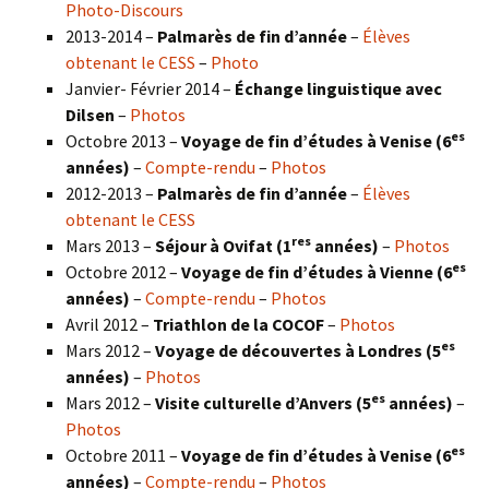
Photo-Discours
2013-2014 –
Palmarès de fin d’année
–
Élèves
obtenant le CESS
–
Photo
Janvier- Février 2014 –
Échange linguistique avec
Dilsen
–
Photos
es
Octobre 2013 –
Voyage de fin d’études à Venise (6
années)
–
Compte-rendu
–
Photos
2012-2013 –
Palmarès de fin d’année
–
Élèves
obtenant le CESS
res
Mars 2013 –
Séjour à Ovifat (1
années)
–
Photos
es
Octobre 2012 –
Voyage de fin d’études à Vienne (6
années)
–
Compte-rendu
–
Photos
Avril 2012 –
Triathlon de la COCOF
–
Photos
es
Mars 2012 –
Voyage de découvertes à Londres (5
années)
–
Photos
es
Mars 2012 –
Visite culturelle d’Anvers (5
années)
–
Photos
es
Octobre 2011 –
Voyage de fin d’études à Venise (6
années)
–
Compte-rendu
–
Photos