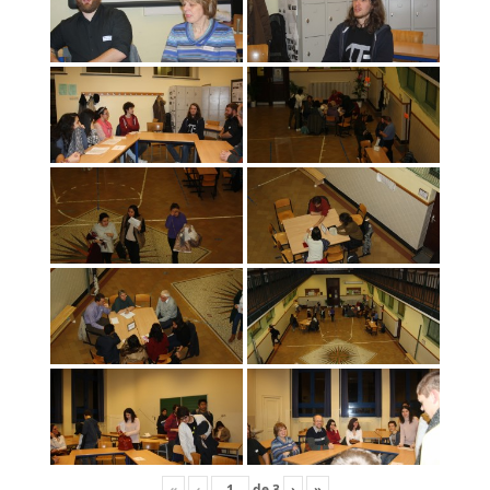
«
‹
de
3
›
»