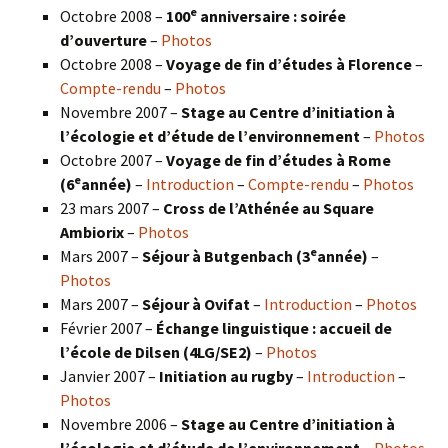
e
Octobre 2008 –
100
anniversaire : soirée
d’ouverture
–
Photos
Octobre 2008 –
Voyage de fin d’études à Florence
–
Compte-rendu
–
Photos
Novembre 2007 –
Stage au Centre d’initiation à
l’écologie et d’étude de l’environnement
–
Photos
Octobre 2007 –
Voyage de fin d’études à Rome
e
(6
année)
–
Introduction
–
Compte-rendu
–
Photos
23 mars 2007 –
Cross de l’Athénée au Square
Ambiorix
–
Photos
e
Mars 2007 –
Séjour à Butgenbach (3
année)
–
Photos
Mars 2007 –
Séjour à Ovifat
–
Introduction
–
Photos
Février 2007 –
Échange linguistique : accueil de
l’école de Dilsen (4LG/SE2)
–
Photos
Janvier 2007 –
Initiation au rugby
–
Introduction
–
Photos
Novembre 2006 –
Stage au Centre d’initiation à
l’écologie et d’étude de l’environnement
–
Photos