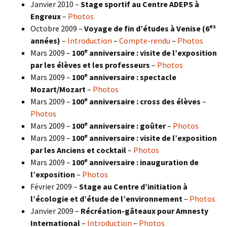
Janvier 2010 –
Stage sportif au Centre ADEPS à
Engreux
–
Photos
es
Octobre 2009 –
Voyage de fin d’études à Venise (6
années)
–
Introduction
–
Compte-rendu
–
Photos
e
Mars 2009 –
100
anniversaire : visite de l’exposition
par les élèves et les professeurs
–
Photos
e
Mars 2009 –
100
anniversaire : spectacle
Mozart/Mozart
–
Photos
e
Mars 2009 –
100
anniversaire : cross des élèves
–
Photos
e
Mars 2009 –
100
anniversaire : goûter
–
Photos
e
Mars 2009 –
100
anniversaire : visite de l’exposition
par les Anciens et cocktail
–
Photos
e
Mars 2009 –
100
anniversaire : inauguration de
l’exposition
–
Photos
Février 2009 –
Stage au Centre d’initiation à
l’écologie et d’étude de l’environnement
–
Photos
Janvier 2009 –
Récréation-gâteaux pour Amnesty
International
–
Introduction
–
Photos