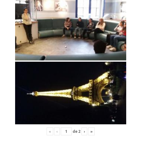
«
‹
de
2
›
»