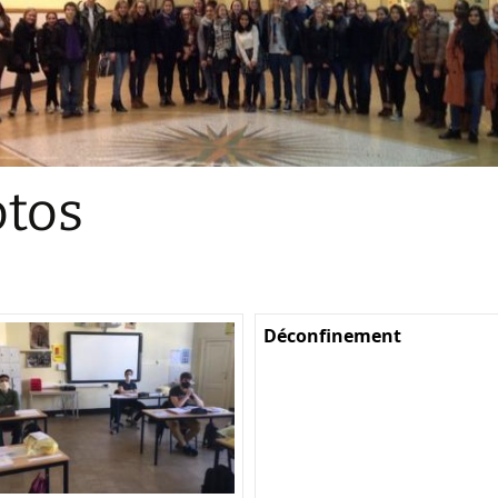
Sections
Initiatives pédagogiques
Stage d’écologie
Examens 3e degr
Les échanges
tos
linguistiques
Méthode de travai
Déconfinement