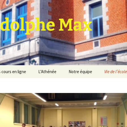
dolphe Max
 cours en ligne
L’Athénée
Notre équipe
Vie de l’école
jet d’établissement
Espace professeurs
Projets éducatif et
pédagogique
Service de médiation
Règlement d’ordre
intérieur
Les Anciens
Règlement général des
Conseil de participation
études