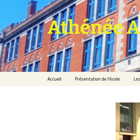
Athénée A
Aller
Accueil
Présentation de l’école
Les
au
contenu
Pro